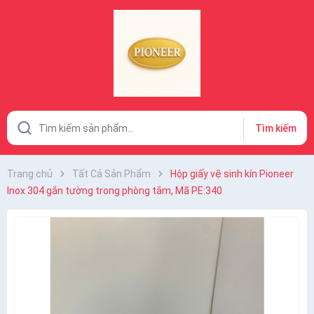
Tìm kiếm
Trang chủ
Tất Cả Sản Phẩm
Hộp giấy vệ sinh kín Pioneer
Inox 304 gắn tường trong phòng tắm, Mã PE:340