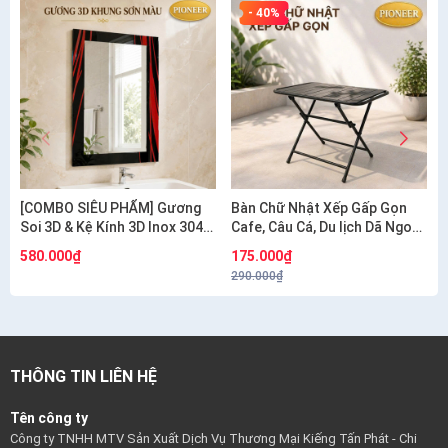
- 40%
[COMBO SIÊU PHẨM] Gương
Bàn Chữ Nhật Xếp Gấp Gọn
Soi 3D & Kệ Kính 3D Inox 304
Cafe, Câu Cá, Du lịch Dã Ngoại
Pioneer Cao Cấp - Mã SP:
Giá Sỉ
580.000₫
175.000₫
PE134
290.000₫
THÔNG TIN LIÊN HỆ
Tên công ty
Công ty TNHH MTV Sản Xuất Dịch Vụ Thương Mại Kiếng Tấn Phát - Chi