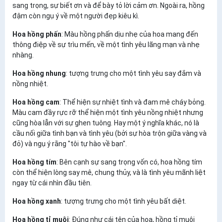
sang trọng, sự biết ơn và để bày tỏ lời cảm ơn. Ngoài ra, hồng
đậm còn ngụ ý về một người đẹp kiêu kì.
Hoa hồng phấn
: Màu hồng phấn dịu nhẹ của hoa mang đến
thông điệp về sự trìu mến, về một tình yêu lãng mạn và nhẹ
nhàng.
Hoa hồng nhung
: tượng trưng cho một tình yêu say đắm và
nồng nhiệt.
Hoa hồng cam
: Thể hiện sự nhiệt tình và đam mê cháy bỏng.
Màu cam đầy rực rỡ thể hiện một tình yêu nồng nhiệt nhưng
cũng hòa lẫn với sự ghen tuông. Hay một ý nghĩa khác, nó là
cầu nối giữa tình bạn và tình yêu (bởi sự hòa trộn giữa vàng và
đỏ) và ngụ ý rằng "tôi tự hào về bạn".
Hoa hồng tím
: Bên cạnh sự sang trọng vốn có, hoa hồng tím
còn thể hiện lòng say mê, chung thủy, và là tình yêu mãnh liệt
ngay từ cái nhìn đầu tiên.
Hoa hồng xanh
: tượng trưng cho một tình yêu bất diệt.
Hoa hồng tỉ muội
: Đúng như cái tên của hoa, hồng tỉ muội