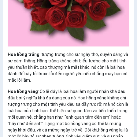
Hoa hồng trắng
: tượng trưng cho sự ngây thơ, duyên dáng và
sự cảm thông. Hồng trắng không chỉ biểu tượng cho một tình
yêu thuần khiết, cao thượng mà mặt khác, nó còn là loài hoa
dành để bày tỏ lời xin lỗi đến người yêu nếu chẳng may bạn có
mắc lỗi lầm.
Hoa hồng vàng
: Có lẽ đây là loài hoa làm người nhận khá đau
đầu bởi ý nghĩa khá đa dạng của nó: Hoa hồng vàng không chỉ
tượng trưng cho một tình yêu kiêu sa đầy rực rỡ, mà nó còn là
loài hoa của tình bạn, thể hiện sự quan tâm và tiến triển trong
mối quan hệ, chẳng hạn như: "anh quan tâm đến em" hoặc
"hãy nhớ đến anh". Tặng một bó hồng vàng có thể là mừng
ngày khởi đầu, và cả mừng ngày trở về. Đôi khi,hồng vàng lại là
một lời bày tỏ sự ghen tuông, tình yêu giảm sút, và sự phản