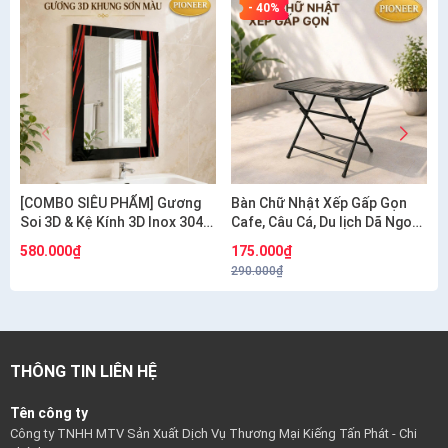
- 40%
[COMBO SIÊU PHẨM] Gương
Bàn Chữ Nhật Xếp Gấp Gọn
Soi 3D & Kệ Kính 3D Inox 304
Cafe, Câu Cá, Du lịch Dã Ngoại
Pioneer Cao Cấp - Mã SP:
Giá Sỉ
580.000₫
175.000₫
PE134
290.000₫
THÔNG TIN LIÊN HỆ
Tên công ty
Công ty TNHH MTV Sản Xuất Dịch Vụ Thương Mại Kiếng Tấn Phát - Chi