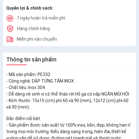
Quyền lợi & chính sách:
7 ngày hoàn trả miễn phí
Hàng chính hãng
Miễn phí vận chuyển
Thông tin sản phẩm
- Mã sản phẩm: PE332
- Công nghệ: DẬP TỪNG TẤM INOX
- Chất liệu: Inox 304
- Dễ dàng vệ sinh vì có thể tháo rời Hố ga có nắp NGĂN MÙI HÔI
- Kích thước: 15x15 (cm) phi 60 và 90 (mm), 12x12 (cm) phi 60
và 90 (mm)
Đặc điểm nổi bật:
- Sản phẩm được sản xuất từ 100% inox, bền, đẹp, không han rỉ
trong mọi môi trường. Kiểu dáng sang trọng, hiện đại,thiết kế
vuông vắn dễ sử dụng, đường nét mạnh mẽ và thoát nước