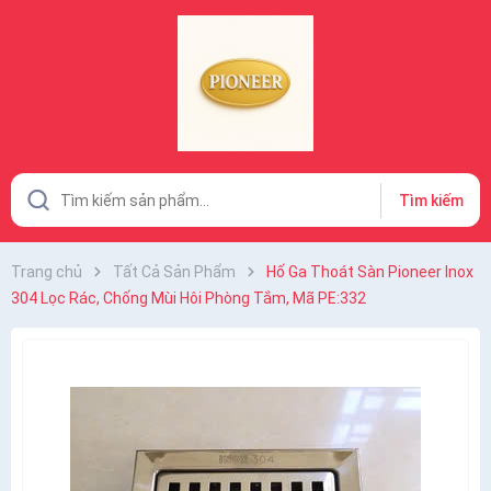
Tìm kiếm
Trang chủ
Tất Cả Sản Phẩm
Hố Ga Thoát Sàn Pioneer Inox
304 Lọc Rác, Chống Mùi Hôi Phòng Tắm, Mã PE:332