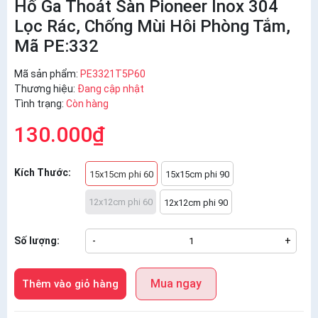
Hố Ga Thoát Sàn Pioneer Inox 304
Lọc Rác, Chống Mùi Hôi Phòng Tắm,
Mã PE:332
Mã sản phẩm:
PE3321T5P60
Thương hiệu:
Đang cập nhật
Tình trạng:
Còn hàng
130.000₫
Kích Thước:
15x15cm phi 60
15x15cm phi 90
12x12cm phi 60
12x12cm phi 90
Số lượng:
-
+
Mua ngay
Thêm vào giỏ hàng